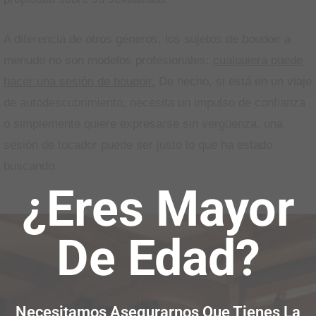
A diferencia de otros géneros, los sujetos de boudoir a
menudo no son modelos profesionales:
cualquiera puede
hacer una sesión de boudoir.
De hecho, si está en un viaje
de autodescubrimiento, necesita un impulso de confianza
o simplemente quiere expresarse sin vergüenza, una
sesión de tocador puede ser justo lo que ha estado
buscando.
¿Eres Mayor
De Edad?
Necesitamos Asegurarnos Que Tienes La