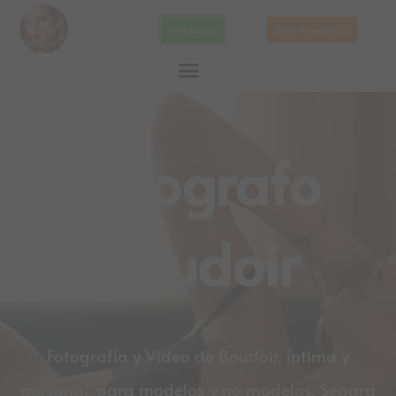
Ir
Whatsapp
Book Fotográfico
al
contenido
Fotografo
Boudoir
Fotografía y Video de Boudoir, íntima y
personal, para modelos y no modelos. Separa