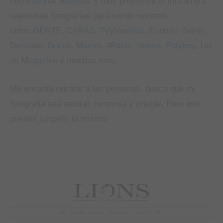
con
Editorial Televisa
, y muy pronto inicié mi carrera
realizando fotografías para varias revistas
como
GENTE
,
CARAS
,
TVyNovelas
,
Esquire
,
SoHo
,
DonJuan
,
Bocas
,
Maxim
,
4Patas
,
Nueva
,
Playboy
,
Lio
ns Magazine
y muchas más.
Me encanta retratar a las personas, busco que mi
fotografía sea natural, hermosa y creíble. Pero eso
puedes juzgarlo tu mismo!